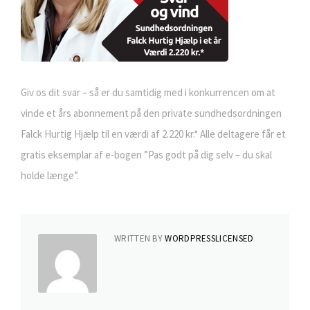
Giv os dit svar – så er du samtidig med i konkurrencen om at
vinde et års abonnement på den private sundhedsordningen
Falck Hurtig Hjælp til en værdi af 2.220 kr.* Alle deltagere får et
gratis eksemplar af e-bogen ”Pas godt på dig selv – du skal
holde længe”.
WRITTEN BY
WORDPRESSLICENSED