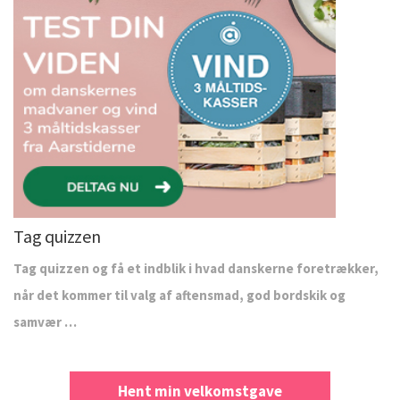
Tag quizzen
Tag quizzen og få et indblik i hvad danskerne foretrækker,
når det kommer til valg af aftensmad, god bordskik og
samvær …
Hent min velkomstgave