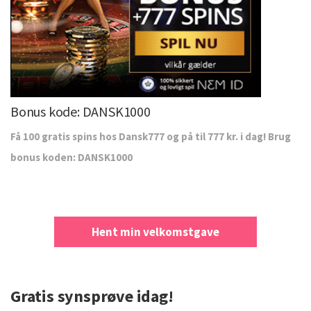
Bonus kode: DANSK1000
Få 100 gratis spins hos Dansk777 og på til 777 kr. i dag! Brug
bonus koden: DANSK1000
Hent min velkomstgave
Gratis synsprøve idag!