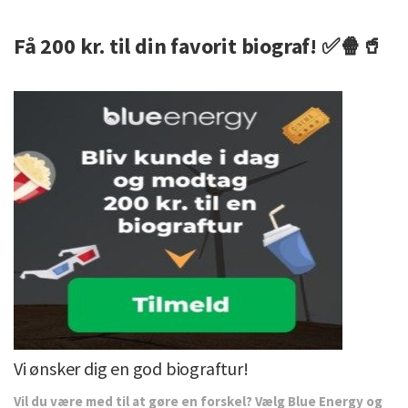
Få 200 kr. til din favorit biograf! ✅🍿🥤
Vi ønsker dig en god biograftur!
Vil du være med til at gøre en forskel? Vælg Blue Energy og