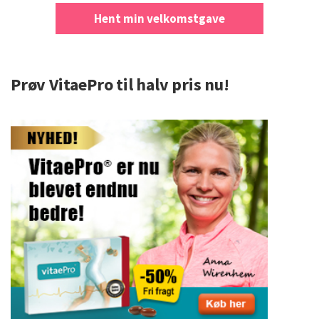
Hent min velkomstgave
Prøv VitaePro til halv pris nu!