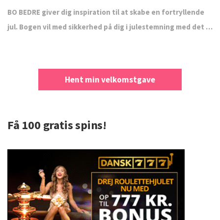
BO BEDRE giver dig inspiration til at skabe en fortryllende
jul. Bogen vil med sikkerhed på dig i julestemning med det …
Hent min velkomstgave
Få 100 gratis spins!