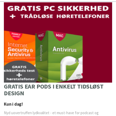
GRATIS EAR PODS I ENKELT TIDSLØST
DESIGN
Kun i dag!
Nyd uovertruffen lydkvalitet - et must-have for podcast og