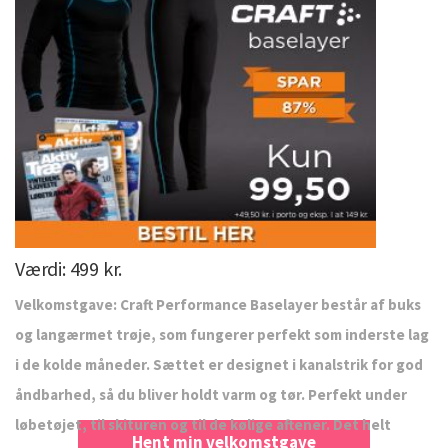
Værdi: 499 kr.
Velkomstgave: Craft Performance Baselayer består af buks
og langærmet trøje, som fungerer perfekt som inderste lag
i de kolde måneder. Sættet er designet i kanalstrik for god
åndbarhed, så du bliver holdt varm og tør. Perfekt under
løbetøjet, til skituren og til de kølige aftener. Det helt
Hent min velkomstgave