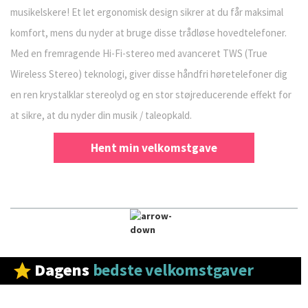
musikelskere! Et let ergonomisk design sikrer at du får maksimal
komfort, mens du nyder at bruge disse trådløse hovedtelefoner.
Med en fremragende Hi-Fi-stereo med avanceret TWS (True
Wireless Stereo) teknologi, giver disse håndfri høretelefoner dig
en ren krystalklar stereolyd og en stor støjreducerende effekt for
at sikre, at du nyder din musik / taleopkald.
Hent min velkomstgave
Dagens
bedste velkomstgaver