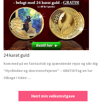
24 karat guld
Kom med på en fantastisk og spændende rejse og sikr dig
“Hyrdinden og skorstensfejeren” – GRATIS!Tag en tur
tilbage i tiden …
Hent min velkomstgave