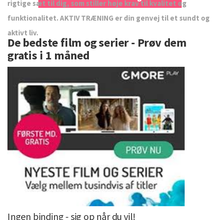
rigtige sæt til dig, som stiller høje krav til kvalitet og
funktionalitet. AKTIV TRÆNING er din genvej til et sundt og
aktivt liv.
De bedste film og serier - Prøv dem
gratis i 1 måned
Ingen binding - sig op når du vil!