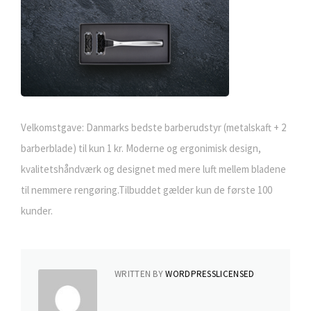
Velkomstgave: Danmarks bedste barberudstyr (metalskaft + 2
barberblade) til kun 1 kr. Moderne og ergonimisk design,
kvalitetshåndværk og designet med mere luft mellem bladene
til nemmere rengøring.Tilbuddet gælder kun de første 100
kunder.
WRITTEN BY
WORDPRESSLICENSED