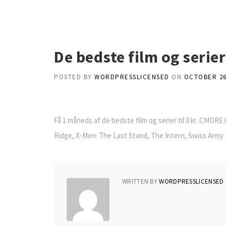
Skip
to
content
De bedste film og serie
POSTED BY
WORDPRESSLICENSED
ON
OCTOBER 26
Få 1 måneds af de bedste film og serier til 0 kr. CMO
Ridge, X-Men: The Last Stand, The Intern, Swiss Army
WRITTEN BY
WORDPRESSLICENSED