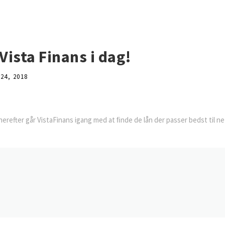
Vista Finans i dag!
24, 2018
 herefter går VistaFinans igang med at ﬁnde de lån der passer bedst til ne