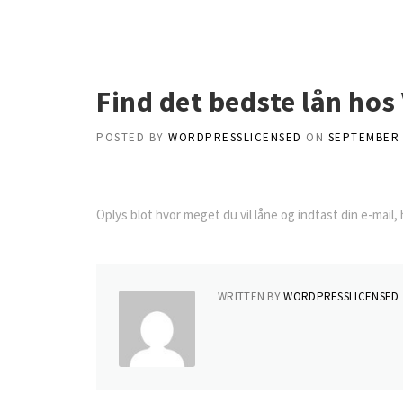
Skip
to
content
Find det bedste lån hos 
POSTED BY
WORDPRESSLICENSED
ON
SEPTEMBER 
Oplys blot hvor meget du vil låne og indtast din e-mail,
WRITTEN BY
WORDPRESSLICENSED