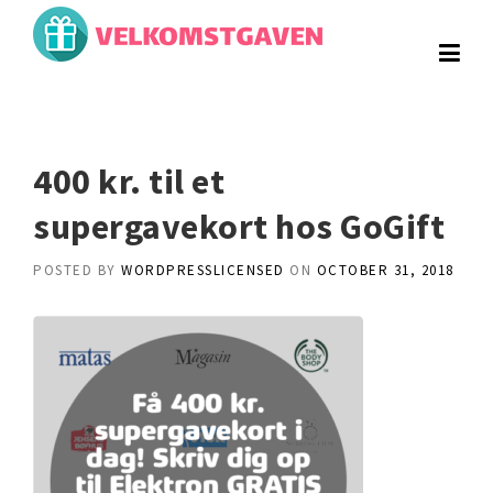
Skip
to
content
400 kr. til et
supergavekort hos GoGift
POSTED BY
WORDPRESSLICENSED
ON
OCTOBER 31, 2018